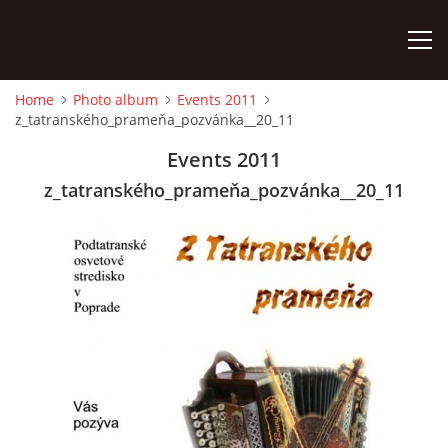
Home
Photo album
Events 2011
z_tatranského_prameňa_pozvánka__20_11
HOME
Events 2011
PHOTO ALBUM
z_tatranského_prameňa_pozvánka__20_11
Detský famózny svet SVIT
Korešp. adresa:
kpt. Nálepku 98
059 21 SVIT
SLOVENSKO
00421/903/897660
dfssvit@gmail.com
Slovenčina
English