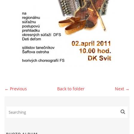
© 2026 eStránky.sk
|
WebSlice
|
Print
|
Updated: 2026-07-13
|
Up ↑
← Previous
Back to folder
Next →