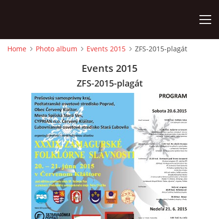
Home
Photo album
Events 2015
ZFS-2015-plagát
HOME
Events 2015
ZFS-2015-plagát
PHOTO ALBUM
Detský famózny svet SVIT
Korešp. adresa:
kpt. Nálepku 98
059 21 SVIT
SLOVENSKO
00421/903/897660
dfssvit@gmail.com
Slovenčina
English