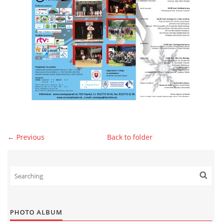
© 2026 eStránky.sk
|
WebSlice
|
Print
|
Updated: 2026-07-13
|
Up ↑
← Previous
Back to folder
PHOTO ALBUM