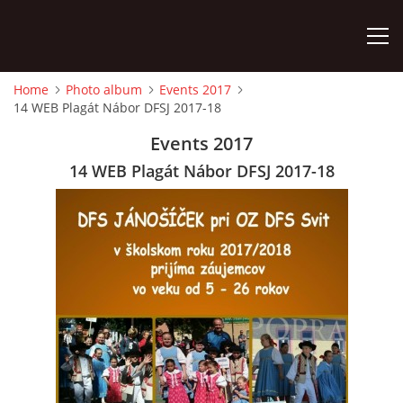
Home
Photo album
Events 2017
14 WEB Plagát Nábor DFSJ 2017-18
HOME
Events 2017
PHOTO ALBUM
14 WEB Plagát Nábor DFSJ 2017-18
Detský famózny svet SVIT
Korešp. adresa:
kpt. Nálepku 98
059 21 SVIT
SLOVENSKO
00421/903/897660
dfssvit@gmail.com
Slovenčina
English