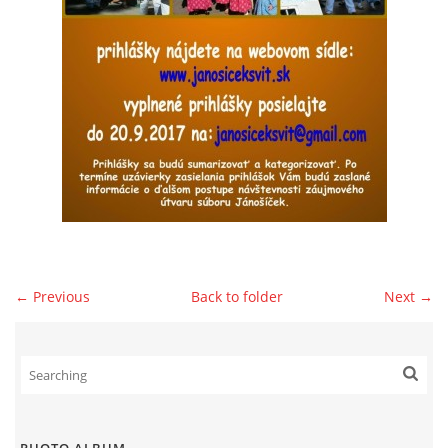
© 2026 eStránky.sk
|
WebSlice
|
Print
|
Updated: 2026-07-13
|
Up ↑
← Previous
Back to folder
Next →