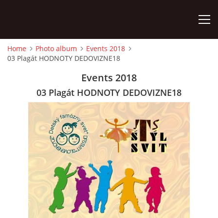
Home
Photo album
Events 2018
03 Plagát HODNOTY DEDOVIZNE18
HOME
Events 2018
PHOTO ALBUM
03 Plagát HODNOTY DEDOVIZNE18
Detský famózny svet SVIT
Korešp. adresa:
kpt. Nálepku 98
059 21 SVIT
SLOVENSKO
00421/903/897660
dfssvit@gmail.com
Slovenčina
English