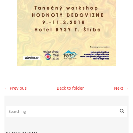
© 2026 eStránky.sk
|
WebSlice
|
Print
|
Updated: 2026-07-13
|
Up ↑
← Previous
Back to folder
Next →