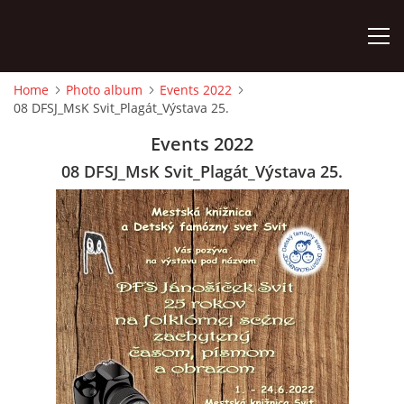
Home
Photo album
Events 2022
08 DFSJ_MsK Svit_Plagát_Výstava 25.
HOME
Events 2022
PHOTO ALBUM
08 DFSJ_MsK Svit_Plagát_Výstava 25.
Detský famózny svet SVIT
Korešp. adresa:
kpt. Nálepku 98
059 21 SVIT
SLOVENSKO
00421/903/897660
dfssvit@gmail.com
Slovenčina
English