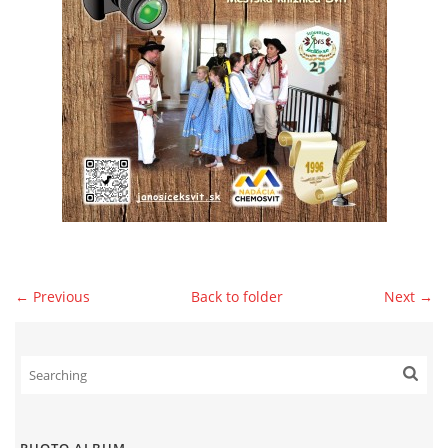
© 2026 eStránky.sk
|
WebSlice
|
Print
|
Updated: 2026-07-13
|
Up ↑
← Previous
Back to folder
Next →