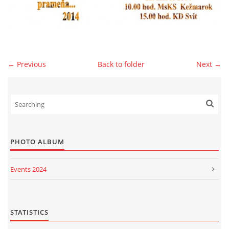
© 2026 eStránky.sk
|
WebSlice
|
Print
|
Updated: 2026-07-13
|
Up ↑
← Previous
Back to folder
Next →
PHOTO ALBUM
Events 2024
Events 2023
Events 2022
STATISTICS