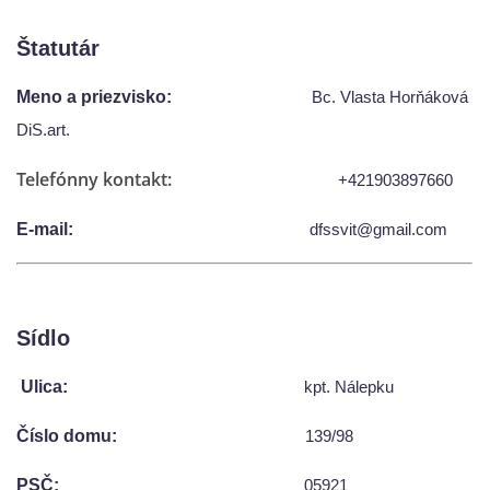
Štatutár
Detský Famózny Svet SVIT
Meno a priezvisko:
Bc. Vlasta Horňáková
Korešp. adresa:
kpt. Nálepku 98
DiS.art.
059 21 SVIT
SLOVENSKO
Telefónny kontakt:
+421903897660
00421/940 823 013
E-mail:
dfssvit@gmail.com
dfssvit@gmail.com
© 2026 eStránky.sk
|
WebSlice
|
Tisk
|
Aktualizované 13. 7. 2026
|
Hore ↑
Sídlo
Ulica:
kpt. Nálepku
Číslo domu:
139/98
PSČ:
05921