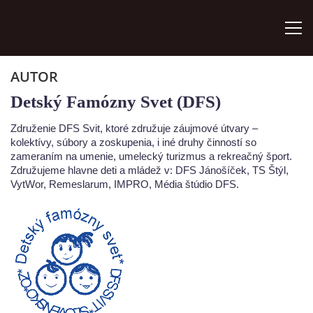
AUTOR
ÚVOD
Detský Famózny Svet (DFS)
ZÁUJMOVÉ ÚTVARY
Združenie DFS Svit, ktoré združuje záujmové útvary –
kolektívy, súbory a zoskupenia, i iné druhy činností so
zameraním na umenie, umelecký turizmus a rekreačný šport.
AKO SA STAŤ ČLENOM
Združujeme hlavne deti a mládež v: DFS Jánošíček, TS Štýl,
VytWor, Remeslarum, IMPRO, Média štúdio DFS.
AKTIVITY
ORGÁNY ZDRUŽENIA
VÝROČNÉ SPRÁVY