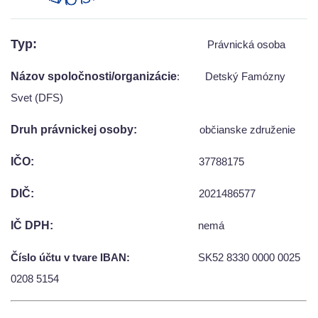
POSTUPY PRI DAROVANÍ 2% PRE DFS SVIT
Typ:
Právnická osoba
ĎAKUJEME
Názov spoločnosti/organizácie
: Detský Famózny
Svet (DFS)
PODPORTE.SK
Druh právnickej osoby:
občianske združenie
DARUJTE ZO SRDCA
IČO:
37788175
DIČ:
2021486577
KONTAKT
IČ DPH:
nemá
SOCIÁLNE SIETE
Číslo účtu v tvare IBAN:
SK52 8330 0000 0025
0208 5154
ORNATUM