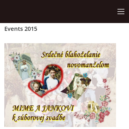
Events 2015
ÚVOD
ZÁUJMOVÉ ÚTVARY
AKO SA STAŤ ČLENOM
AKTIVITY
ORGÁNY ZDRUŽENIA
VÝROČNÉ SPRÁVY