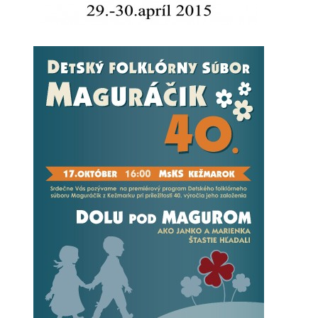
Detský Famózny Svet SVIT
Korešp. adresa:
kpt. Nálepku 98
059 21 SVIT
SLOVENSKO
00421/940 823 013
dfssvit@gmail.com
© 2026 eStránky.sk
|
WebSlice
|
Tisk
|
Aktualizované 13. 7. 2026
|
Hore ↑