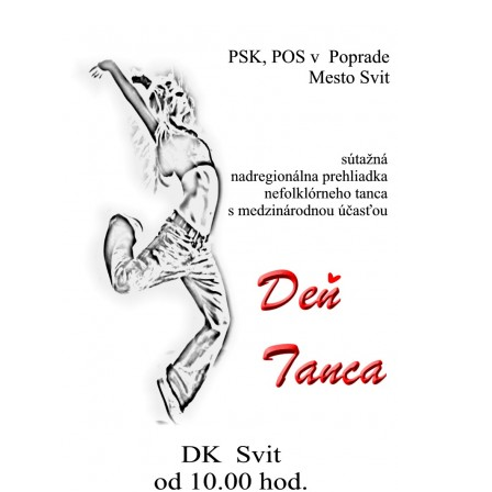
POSTUPY PRI DAROVANÍ 2% PRE DFS SVIT
ĎAKUJEME
PODPORTE.SK
DARUJTE ZO SRDCA
KONTAKT
SOCIÁLNE SIETE
ORNATUM