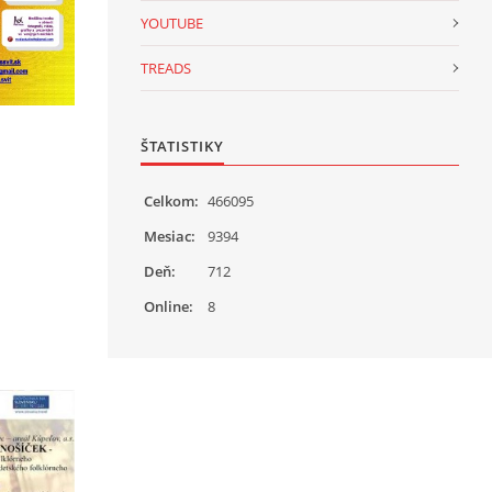
YOUTUBE
TREADS
ŠTATISTIKY
Celkom:
466095
Mesiac:
9394
Deň:
712
Online:
8