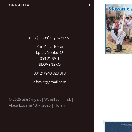
ORNATUM
Detský Famózny Svet SVIT
Korešp. adresa:
kpt. Nálepku 98
059 21 SVIT
SLOVENSKO
00421/940 823 013
dfssvit@gmail.com
© 2026 eStránky.sk
|
WebSlice
|
Tisk
|
Aktualizované 13. 7. 2026
|
Hore ↑