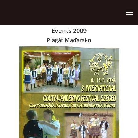
Events 2009
ÚVOD
Plagát Maďarsko
ZÁUJMOVÉ ÚTVARY
AKO SA STAŤ ČLENOM
AKTIVITY
ORGÁNY ZDRUŽENIA
VÝROČNÉ SPRÁVY