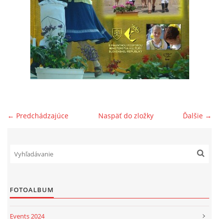
POSTUPY PRI DAROVANÍ 2% PRE DFS SVIT
ĎAKUJEME
PODPORTE.SK
DARUJTE ZO SRDCA
← Predchádzajúce
Naspäť do zložky
Ďalšie →
KONTAKT
SOCIÁLNE SIETE
FOTOALBUM
ORNATUM
Events 2024