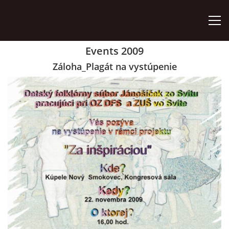
Events 2009
ÚVOD
Záloha_Plagát na vystúpenie
ZÁUJMOVÉ ÚTVARY
AKO SA STAŤ ČLENOM
AKTIVITY
ORGÁNY ZDRUŽENIA
VÝROČNÉ SPRÁVY