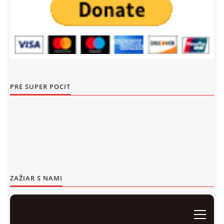
Events 2020
Events 2019
Detský Famózny Svet SVIT
Korešp. adresa:
Events 2018
kpt. Nálepku 98
059 21 SVIT
Events 2017
SLOVENSKO
PRE SUPER POCIT
Events 2016
00421/940 823 013
dfssvit@gmail.com
Events 2015
Events 2014
© 2026 eStránky.sk
|
WebSlice
|
Tisk
|
Aktualizované 13. 7. 2026
|
Hore ↑
Events 2013
Events 2012
ZAŽIAR S NAMI
Events 2011
Events 2010