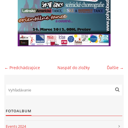
POSTUPY PRI DAROVANÍ 2% PRE DFS SVIT
ĎAKUJEME
PODPORTE.SK
DARUJTE ZO SRDCA
← Predchádzajúce
Naspäť do zložky
Ďalšie →
KONTAKT
SOCIÁLNE SIETE
FOTOALBUM
ORNATUM
Events 2024