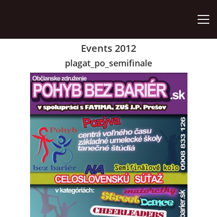
Events 2012
ÚVOD
plagat_po_semifinale
ZÁUJMOVÉ ÚTVARY
AKO SA STAŤ ČLENOM
AKTIVITY
ORGÁNY ZDRUŽENIA
VÝROČNÉ SPRÁVY