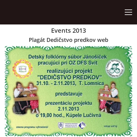
Events 2013
ÚVOD
Plagát Dedičstvo predkov web
ZÁUJMOVÉ ÚTVARY
AKO SA STAŤ ČLENOM
AKTIVITY
ORGÁNY ZDRUŽENIA
VÝROČNÉ SPRÁVY