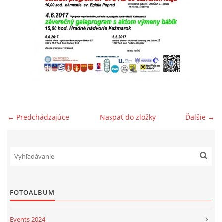
POSTUPY PRI DAROVANÍ 2% PRE DFS SVIT
ĎAKUJEME
PODPORTE.SK
DARUJTE ZO SRDCA
← Predchádzajúce
Naspäť do zložky
Ďalšie →
KONTAKT
SOCIÁLNE SIETE
FOTOALBUM
ORNATUM
Events 2024