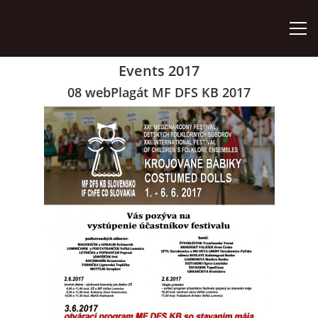
Events 2017
ÚVOD
08 webPlagát MF DFS KB 2017
ZÁUJMOVÉ ÚTVARY
AKO SA STAŤ ČLENOM
AKTIVITY
ORGÁNY ZDRUŽENIA
VÝROČNÉ SPRÁVY