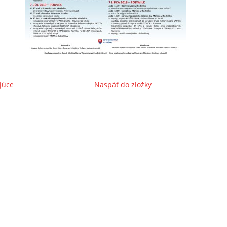
júce
Naspäť do zložky