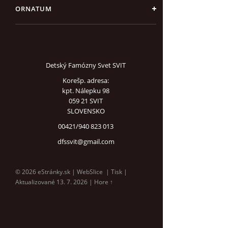
ORNATUM
Detský Famózny Svet SVIT
Korešp. adresa:
kpt. Nálepku 98
059 21 SVIT
SLOVENSKO
00421/940 823 013
dfssvit@gmail.com
© 2026 eStránky.sk
|
WebSlice
|
Tisk
|
Aktualizované 13. 7. 2026
|
Hore ↑