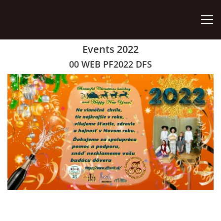
Events 2022
ÚVOD
00 WEB PF2022 DFS
ZÁUJMOVÉ ÚTVARY
AKO SA STAŤ ČLENOM
AKTIVITY
ORGÁNY ZDRUŽENIA
VÝROČNÉ SPRÁVY