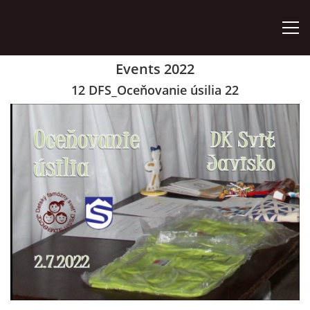
Events 2022
ÚVOD
12 DFS_Oceňovanie úsilia 22
ZÁUJMOVÉ ÚTVARY
AKO SA STAŤ ČLENOM
AKTIVITY
ORGÁNY ZDRUŽENIA
VÝROČNÉ SPRÁVY