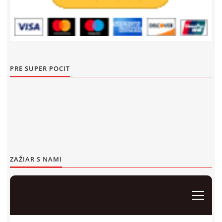
Events 2019
Events 2018
Detský Famózny Svet SVIT
Korešp. adresa:
Events 2017
kpt. Nálepku 98
059 21 SVIT
PRE SUPER POCIT
Events 2016
SLOVENSKO
Events 2015
00421/940 823 013
dfssvit@gmail.com
Events 2014
Events 2013
© 2026 eStránky.sk
|
WebSlice
|
Tisk
|
Aktualizované 13. 7. 2026
|
Hore ↑
Events 2012
ZAŽIAR S NAMI
Events 2011
Events 2010
Events 2009