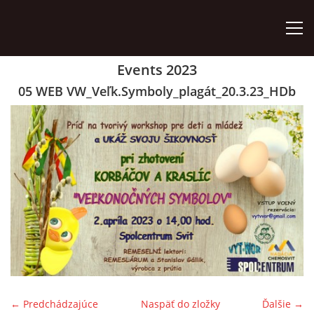
Events 2023
ÚVOD
05 WEB VW_Veľk.Symboly_plagát_20.3.23_HDb
ZÁUJMOVÉ ÚTVARY
AKO SA STAŤ ČLENOM
AKTIVITY
ORGÁNY ZDRUŽENIA
VÝROČNÉ SPRÁVY
← Predchádzajúce
Naspäť do zložky
Ďalšie →