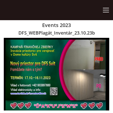
Events 2023
ÚVOD
DFS_WEBPlagát_Inventár_23.10.23b
ZÁUJMOVÉ ÚTVARY
AKO SA STAŤ ČLENOM
AKTIVITY
ORGÁNY ZDRUŽENIA
VÝROČNÉ SPRÁVY