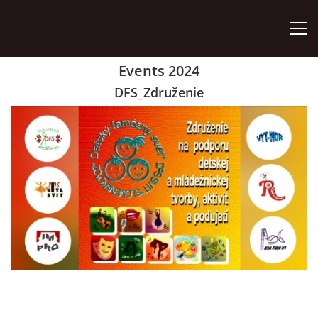
Events 2024
ÚVOD
DFS_Združenie
ZÁUJMOVÉ ÚTVARY
AKO SA STAŤ ČLENOM
AKTIVITY
ORGÁNY ZDRUŽENIA
VÝROČNÉ SPRÁVY