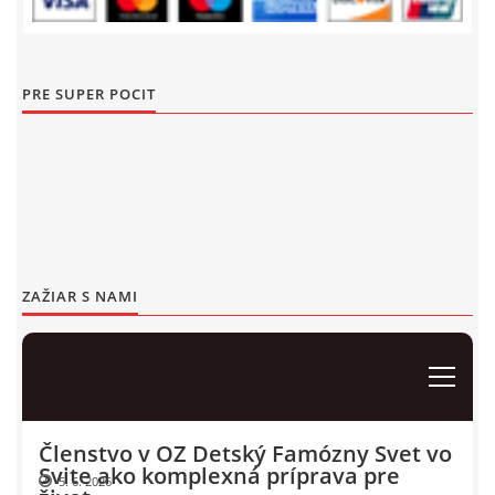
Events 2018
Events 2017
Detský Famózny Svet SVIT
PRE SUPER POCIT
Events 2016
Korešp. adresa:
kpt. Nálepku 98
Events 2015
059 21 SVIT
SLOVENSKO
Events 2014
00421/940 823 013
Events 2013
dfssvit@gmail.com
Events 2012
ZAŽIAR S NAMI
© 2026 eStránky.sk
|
WebSlice
|
Tisk
|
Aktualizované 13. 7. 2026
|
Hore ↑
Events 2011
Events 2010
Events 2009