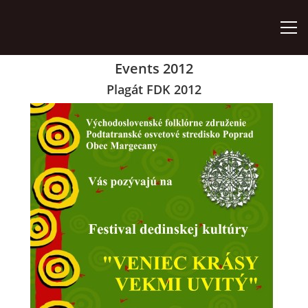
Events 2012
ÚVOD
Plagát FDK 2012
ZÁUJMOVÉ ÚTVARY
AKO SA STAŤ ČLENOM
AKTIVITY
ORGÁNY ZDRUŽENIA
VÝROČNÉ SPRÁVY