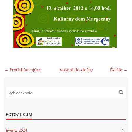
POSTUPY PRI DAROVANÍ 2% PRE DFS SVIT
ĎAKUJEME
PODPORTE.SK
DARUJTE ZO SRDCA
← Predchádzajúce
Naspäť do zložky
Ďalšie →
KONTAKT
SOCIÁLNE SIETE
FOTOALBUM
ORNATUM
Events 2024