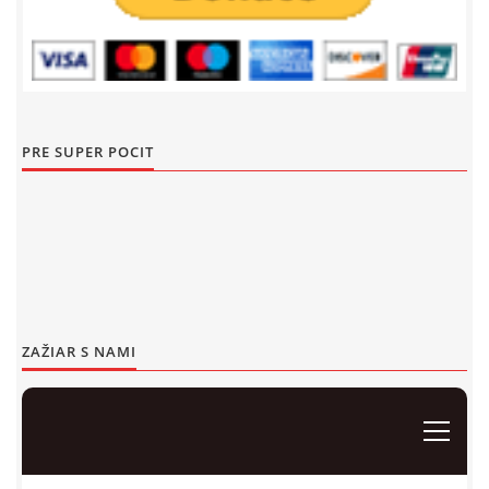
Events 2019
Events 2018
Detský Famózny Svet SVIT
Korešp. adresa:
Events 2017
kpt. Nálepku 98
059 21 SVIT
PRE SUPER POCIT
Events 2016
SLOVENSKO
Events 2015
00421/940 823 013
dfssvit@gmail.com
Events 2014
Events 2013
© 2026 eStránky.sk
|
WebSlice
|
Tisk
|
Aktualizované 13. 7. 2026
|
Hore ↑
Events 2012
ZAŽIAR S NAMI
Events 2011
Events 2010
Events 2009