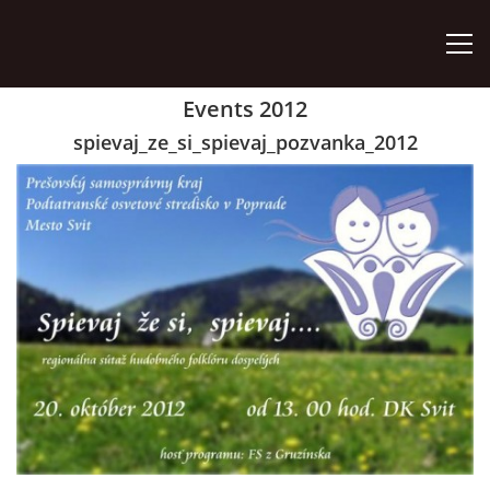
Events 2012
ÚVOD
spievaj_ze_si_spievaj_pozvanka_2012
ZÁUJMOVÉ ÚTVARY
AKO SA STAŤ ČLENOM
AKTIVITY
ORGÁNY ZDRUŽENIA
VÝROČNÉ SPRÁVY